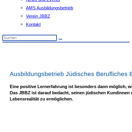
AMS Ausbildungsbetrieb
Verein JBBZ
Kontakt
Diese
Website
durchsuchen
Ausbildungsbetrieb Jüdisches Berufliches
Eine posi­tive Lern­erfah­rung ist beson­ders dann mög­lich, 
Das JBBZ ist dar­auf bedacht, sei­nen jüdi­schen Kun­din­nen u
Lebens­rea­li­tät zu ermöglichen.
Geschichte des JBBZ