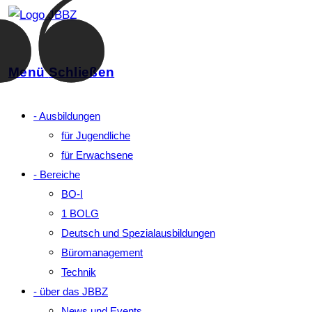
Zum
Inhalt
springen
Menü
Schließen
- Ausbildungen
für Jugendliche
für Erwachsene
- Bereiche
BO‑I
1 BOLG
Deutsch und Spezialausbildungen
Büromanagement
Technik
- über das JBBZ
News und Events