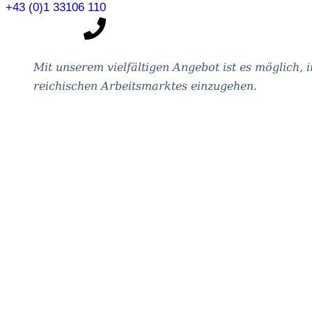
+43 (0)1 33106 110
Mit unse­rem viel­fäl­ti­gen Ange­bot ist es mög­lich,
rei­chi­schen Arbeits­mark­tes einzugehen.