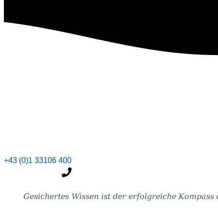
+43 (0)1 33106 400
Gesi­cher­tes Wis­sen ist der erfolg­rei­che Kom­pass