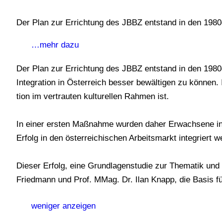
Der Plan zur Errich­tung des JBBZ ent­stand in den 1980er
…mehr dazu
Der Plan zur Errich­tung des JBBZ ent­stand in den 1980er J
Inte­gra­tion in Öster­reich bes­ser bewäl­ti­gen zu kön­nen
tion im ver­trau­ten kul­tu­rel­len Rah­men ist.
In einer ers­ten Maß­nahme wur­den daher Erwach­sene in D
Erfolg in den öster­rei­chi­schen Arbeits­markt inte­griert w
Die­ser Erfolg, eine Grund­la­gen­stu­die zur The­ma­tik und 
Fried­mann und Prof. MMag. Dr. Ilan Knapp, die Basis für
weni­ger anzeigen