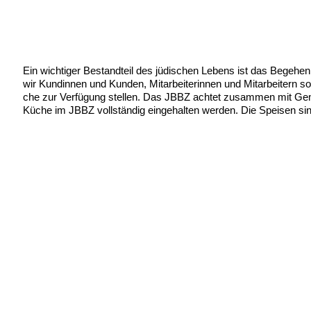
Jüdi­sche Fei­er­tage und Kashrut
Ein wich­ti­ger Bestand­teil des jüdi­schen Lebens ist das Bege­he
wir Kun­din­nen und Kun­den, Mit­ar­bei­te­rin­nen und Mit­ar­bei­tern
che zur Ver­fü­gung stel­len. Das JBBZ ach­tet zusam­men mit Gemein
Küche im JBBZ voll­stän­dig ein­ge­hal­ten wer­den. Die Spei­sen si