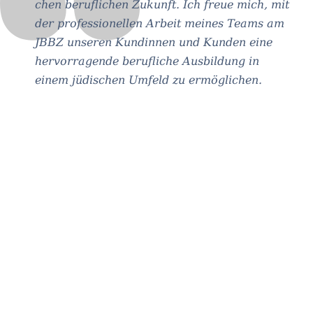
chen beruf­li­chen Zukunft. Ich freue mich, mit
der pro­fes­sio­nel­len Arbeit mei­nes Teams am
JBBZ unse­ren Kun­din­nen und Kun­den eine
her­vor­ra­gende beruf­li­che Aus­bil­dung in
einem jüdi­schen Umfeld zu ermöglichen.