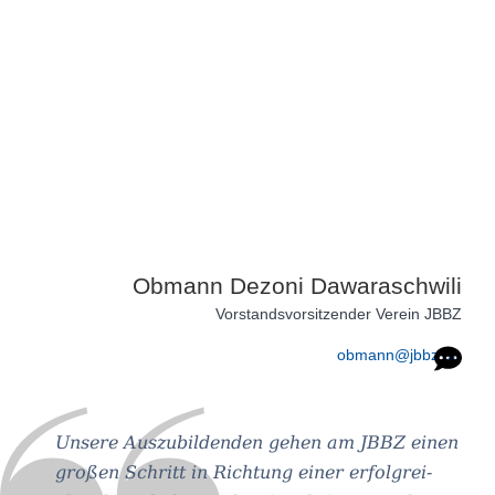
zusam­men. Als Ver­eins­zwe­cke gel­ten die Aus­bil­
dung und der Arbeits­markt­ein­stieg jüdi­scher Men­
schen sowie deren Unter­stüt­zung bei der Inte­gra­
tion in die öster­rei­chi­sche Gesellschaft.
Obmann Dezoni Dawaraschwili
Vor­stands­vor­sit­zen­der Ver­ein JBBZ
obmann@jbbz.at
Unsere Aus­zu­bil­den­den gehen am JBBZ einen
gro­ßen Schritt in Rich­tung einer erfolg­rei­