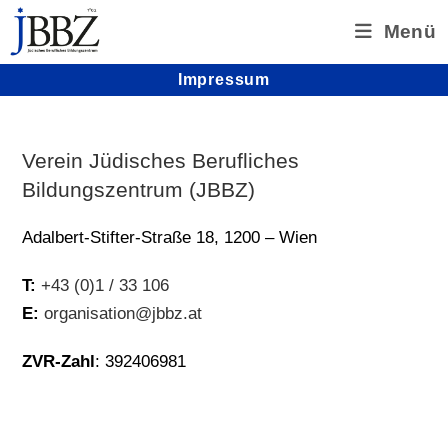
Zum
Menü
Inhalt
springen
Impressum
Verein Jüdisches Berufliches
Bildungszentrum (JBBZ)
Adal­bert-Stif­ter-Straße 18, 1200 – Wien
T:
+43 (0)1 / 33 106
E:
organisation@jbbz.at
ZVR-Zahl
: 392406981