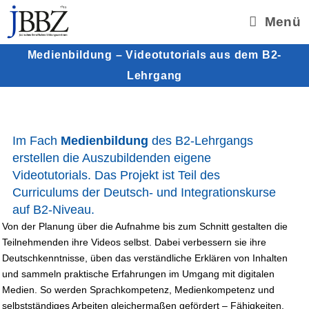
Zum
Menü
Inhalt
springen
Medienbildung – Videotutorials aus dem B2-
Lehrgang
Im Fach
Medienbildung
des B2-Lehrgangs
erstellen die Auszubildenden eigene
Videotutorials. Das Projekt ist Teil des
Curriculums der Deutsch- und Integrationskurse
auf B2-Niveau.
Von der Pla­nung über die Auf­nahme bis zum Schnitt gestal­ten die
Teil­neh­men­den ihre Videos selbst. Dabei ver­bes­sern sie ihre
Deutsch­kennt­nisse, üben das ver­ständ­li­che Erklä­ren von Inhal­ten
und sam­meln prak­ti­sche Erfah­run­gen im Umgang mit digi­ta­len
Medien. So wer­den Sprach­kom­pe­tenz, Medi­en­kom­pe­tenz und
selbst­stän­di­ges Arbei­ten glei­cher­ma­ßen geför­dert – Fähig­kei­ten,