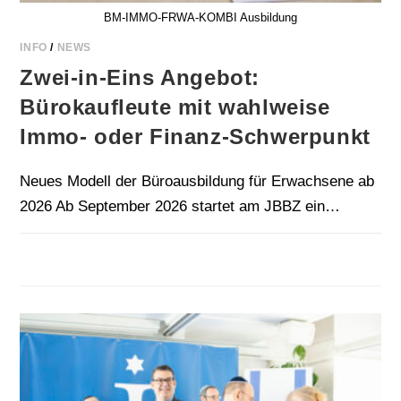
BM-IMMO-FRWA-KOMBI Ausbildung
INFO
/
NEWS
Zwei-in-Eins Angebot:
Bürokaufleute mit wahlweise
Immo- oder Finanz-Schwerpunkt
Neues Modell der Büroausbildung für Erwachsene ab
2026 Ab September 2026 startet am JBBZ ein…
FÜR
KOMMENTARE DEAKTIVIERT
4. MAI 2026
ZWEI-
IN-
EINS
ANGEBOT:
BÜROKAUFLEUTE
MIT
WAHLWEISE
IMMO-
ODER
FINANZ-
SCHWERPUNKT