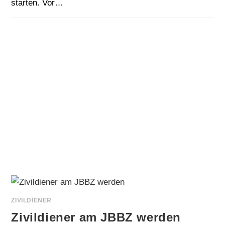
starten. Vor…
FÜR
KOMMENTARE DEAKTIVIERT
8. SEPTEMBER 2025
WILLKOMMEN
ZURÜCK
AUS
DER
SOMMERPAUSE!
ZIVILDIENER
Zivildiener am JBBZ werden