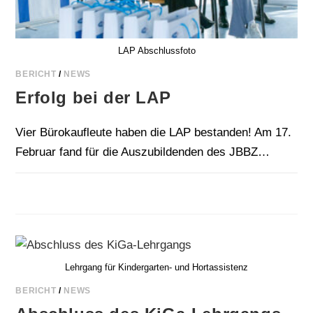
LAP Abschlussfoto
BERICHT
/
NEWS
Erfolg bei der LAP
Vier Bürokaufleute haben die LAP bestanden! Am 17.
Februar fand für die Auszubildenden des JBBZ…
FÜR
KOMMENTARE DEAKTIVIERT
17. FEBRUAR 2026
ERFOLG
BEI
DER LAP
Lehrgang für Kindergarten- und Hortassistenz
BERICHT
/
NEWS