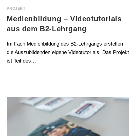
PROJEKT
Medienbildung – Videotutorials
aus dem B2-Lehrgang
Im Fach Medienbildung des B2-Lehrgangs erstellen
die Auszubildenden eigene Videotutorials. Das Projekt
ist Teil des…
FÜR
KOMMENTARE DEAKTIVIERT
3. JULI 2026
MEDIENBILDUNG
–
VIDEOTUTORIALS
AUS
DEM
B2-
LEHRGANG