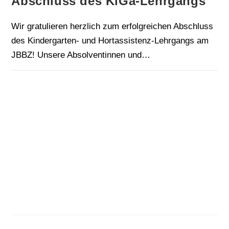
Abschluss des KiGa-Lehrgangs
Wir gratulieren herzlich zum erfolgreichen Abschluss
des Kindergarten- und Hortassistenz-Lehrgangs am
JBBZ! Unsere Absolventinnen und…
FÜR
KOMMENTARE DEAKTIVIERT
16. JANUAR 2026
ABSCHLUSS
DES
KIGA-
LEHRGANGS