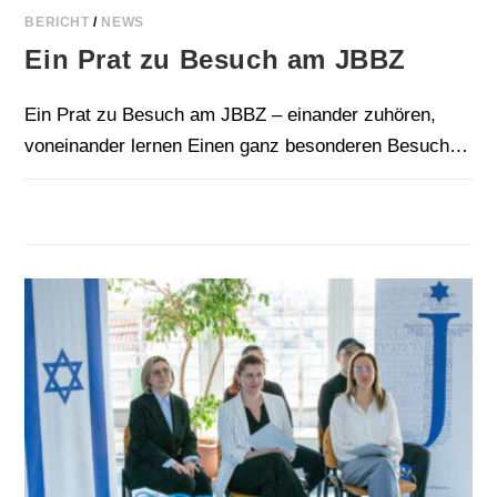
BERICHT
/
NEWS
Ein Prat zu Besuch am JBBZ
Ein Prat zu Besuch am JBBZ – einander zuhören,
voneinander lernen Einen ganz besonderen Besuch…
FÜR
KOMMENTARE DEAKTIVIERT
26. FEBRUAR 2026
EIN
PRAT
ZU
BESUCH
AM JBBZ