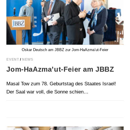
Oskar Deutsch am JBBZ zur Jom-HaAzma’ut-Feier
EVENT
/
NEWS
Jom-HaAzma’ut-Feier am JBBZ
Masal Tow zum 78. Geburtstag des Staates Israel!
Der Saal war voll, die Sonne schien…
FÜR
KOMMENTARE DEAKTIVIERT
22. APRIL 2026
JOM-
HAAZMA’UT-
FEIER
AM JBBZ