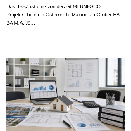
Das JBBZ ist eine von derzeit 96 UNESCO-
Projektschulen in Österreich. Maximilian Gruber BA
BA M.A.I.S,…
FÜR
KOMMENTARE DEAKTIVIERT
24. JUNI 2026
AUF
DEN
SPUREN
DES
JÜDISCHEN
WIENS
–
EXKURSION
INS
JÜDISCHE
MUSEUM
WIEN
(JMW)